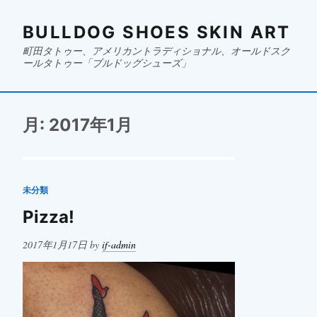
BULLDOG SHOES SKIN ART
町田タトゥー、アメリカントラディショナル、オールドスク
ールタトゥー「ブルドッグシューズ」
月:
2017年1月
未分類
Pizza!
Posted
2017年1月17日
by
if-admin
on