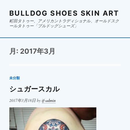
BULLDOG SHOES SKIN ART
町田タトゥー、アメリカントラディショナル、オールドスク
ールタトゥー「ブルドッグシューズ」
月:
2017年3月
未分類
シュガースカル
Posted
2017年3月18日
by
if-admin
on