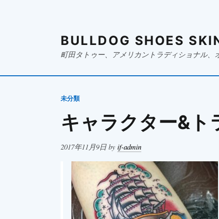
BULLDOG SHOES SKI
町田タトゥー、アメリカントラディショナル、
未分類
キャラクター&ト
Posted
2017年11月9日
by
if-admin
on