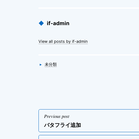
Published
◆
if-admin
by
View all posts by if-admin
Categories
▸
未分類
投
Previous post
稿
Previous
バタフライ追加
ナ
post