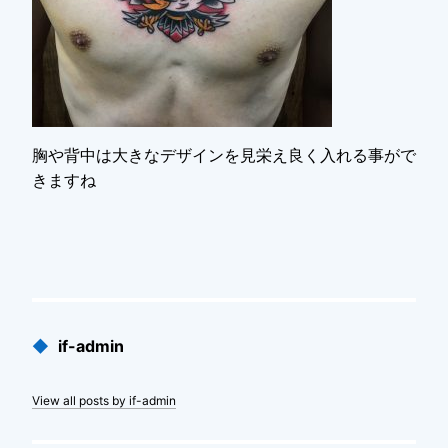
胸や背中は大きなデザインを見栄え良く入れる事がで
きますね
Published
◆
if-admin
by
View all posts by if-admin