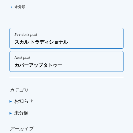
Categories
▸
未分類
投
Previous post
稿
Previous
スカル トラディショナル
ナ
post
ビ
Next post
ゲ
Next
カバーアップタトゥー
post
ー
シ
ョ
カテゴリー
ン
お知らせ
未分類
アーカイブ