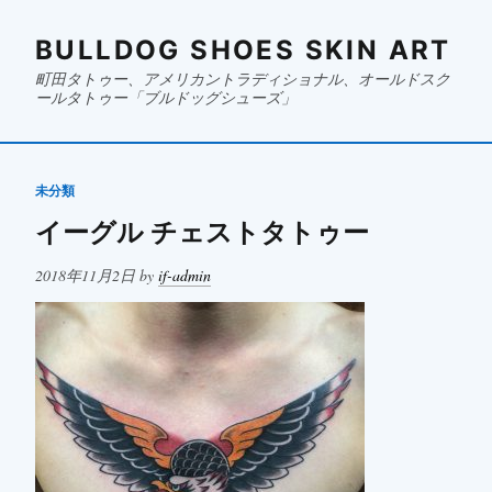
BULLDOG SHOES SKIN ART
町田タトゥー、アメリカントラディショナル、オールドスク
ールタトゥー「ブルドッグシューズ」
未分類
イーグル チェストタトゥー
Posted
2018年11月2日
by
if-admin
on