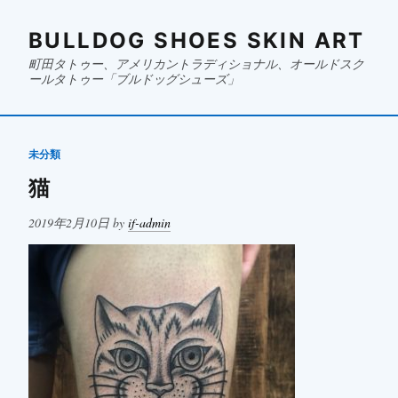
BULLDOG SHOES SKIN ART
町田タトゥー、アメリカントラディショナル、オールドスク
ールタトゥー「ブルドッグシューズ」
未分類
猫
Posted
2019年2月10日
by
if-admin
on