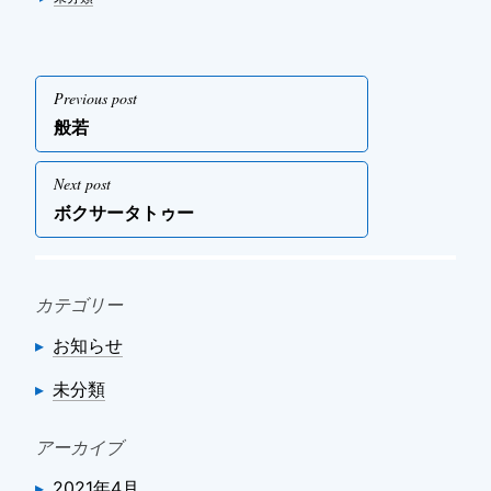
投
Previous post
稿
Previous
般若
ナ
post
ビ
Next post
ゲ
Next
ボクサータトゥー
post
ー
シ
ョ
カテゴリー
ン
お知らせ
未分類
アーカイブ
2021年4月