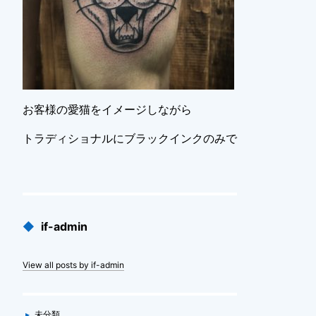
お客様の愛猫をイメージしながら
トラディショナルにブラックインクのみで
Published
◆
if-admin
by
View all posts by if-admin
Categories
▸
未分類