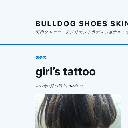
BULLDOG SHOES SKI
町田タトゥー、アメリカントラディショナル、
未分類
girl’s tattoo
Posted
2019年2月25日
by
if-admin
on