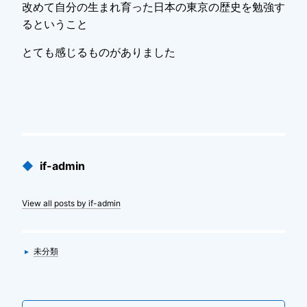
改めて自分の生まれ育った日本の東京の歴史を勉強す
るということ
とても感じるものがありました
Published
◆
if-admin
by
View all posts by if-admin
Categories
▸
未分類