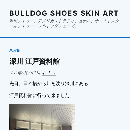
BULLDOG SHOES SKIN ART
町田タトゥー、アメリカントラディショナル、オールドスク
ールタトゥー「ブルドッグシューズ」
未分類
深川 江戸資料館
Posted
2019年6月20日
by
if-admin
on
先日、日本橋から川を渡り深川にある
江戸資料館に行って来ました