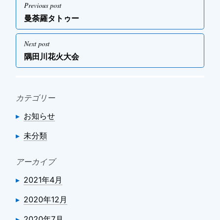
投
Previous post
稿
Previous
曼荼羅タトゥー
ナ
post
ビ
Next post
ゲ
Next
隅田川花火大会
post
ー
シ
ョ
カテゴリー
ン
お知らせ
未分類
アーカイブ
2021年4月
2020年12月
2020年7月